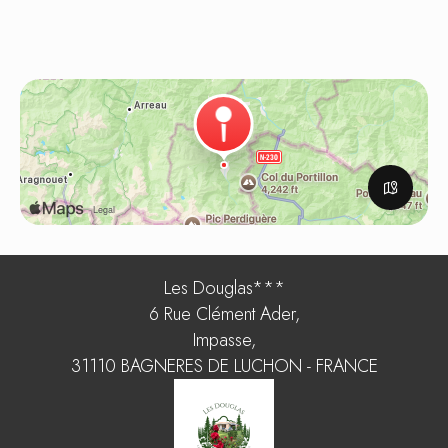
Les Douglas***
6 Rue Clément Ader,
Impasse,
31110 BAGNERES DE LUCHON - FRANCE