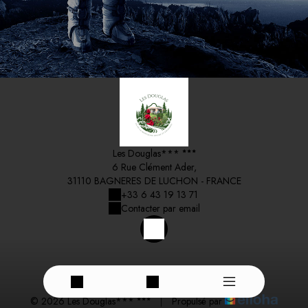
Les Douglas***
6 Rue Clément Ader,
31110 BAGNERES DE LUCHON - FRANCE
+33 6 43 19 13 71
Contacter par email
© 2026 Les Douglas***
|
Propulsé par