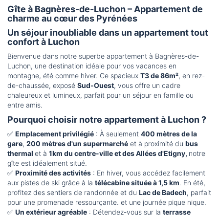
Gîte à Bagnères-de-Luchon – Appartement de
charme au cœur des Pyrénées
Un séjour inoubliable dans un appartement tout
confort à Luchon
Bienvenue dans notre superbe appartement à Bagnères-de-
Luchon, une destination idéale pour vos vacances en
montagne, été comme hiver. Ce spacieux
T3 de 86m²
, en rez-
de-chaussée, exposé
Sud-Ouest
, vous offre un cadre
chaleureux et lumineux, parfait pour un séjour en famille ou
entre amis.
Pourquoi choisir notre appartement à Luchon ?
✅
Emplacement privilégié
: À seulement
400 mètres de la
gare
,
200 mètres d'un supermarché
et à proximité du
bus
thermal
et à
1km du centre-ville et des Allées d'Etigny,
notre
gîte est idéalement situé.
✅
Proximité des activités
: En hiver, vous accédez facilement
aux pistes de ski grâce à la
télécabine située à 1,5 km
. En été,
profitez des sentiers de randonnée et du
Lac de Badech
, parfait
pour une promenade ressourçante. et une journée pique nique.
✅
Un extérieur agréable
: Détendez-vous sur la
terrasse