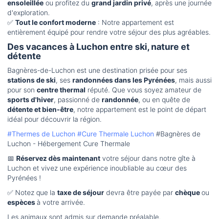
ensoleillée
ou profitez du
grand jardin privé
, après une journée
d'exploration.
✅
Tout le confort moderne
: Notre appartement est
entièrement équipé pour rendre votre séjour des plus agréables.
Des vacances à Luchon entre ski, nature et
détente
Bagnères-de-Luchon est une destination prisée pour ses
stations de ski
, ses
randonnées dans les Pyrénées
, mais aussi
pour son
centre thermal
réputé. Que vous soyez amateur de
sports d'hiver
, passionné de
randonnée
, ou en quête de
détente et bien-être
, notre appartement est le point de départ
idéal pour découvrir la région.
#Thermes de Luchon
#Cure Thermale Luchon
#Bagnères de
Luchon - Hébergement Cure Thermale
📅
Réservez dès maintenant
votre séjour dans notre gîte à
Luchon et vivez une expérience inoubliable au cœur des
Pyrénées !
✅ Notez que la
taxe de séjour
devra être payée par
chèque
ou
espèces
à votre arrivée.
Les animaux sont admis sur demande préalable.